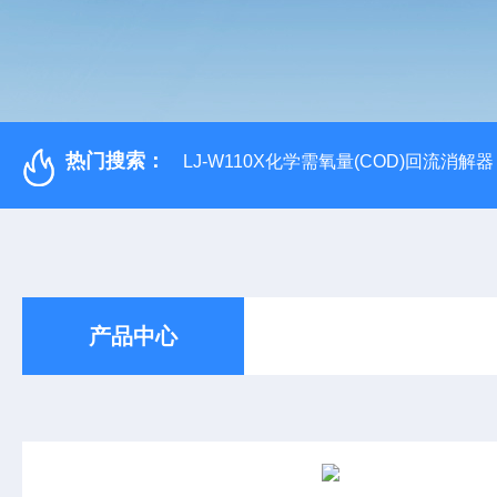
热门搜索：
LJ-W110X化学需氧量(COD)回流消解器
产品中心