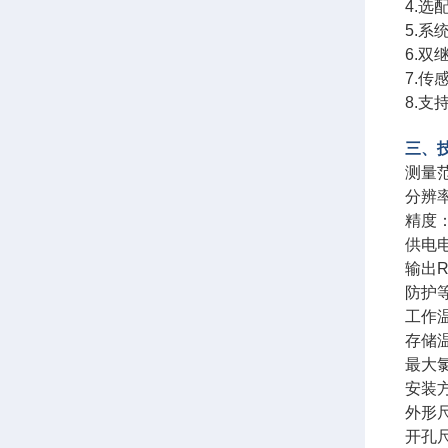
4.
5.
6.
7.
8.
三、
测量
分辨率
精度
供电电
输出R
防护等
工作温
存储温
最大氯
安装方
外形尺
开孔尺