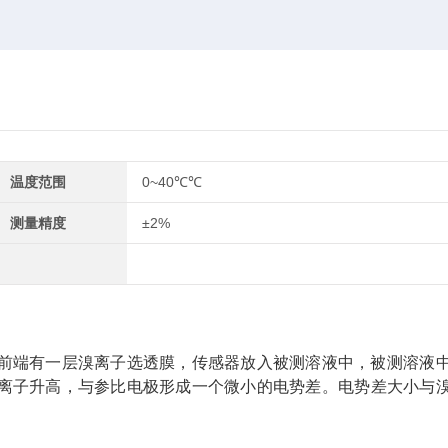
温度范围
0~40℃℃
测量精度
±2%
前端有一层溴离子选透膜，传感器放入被测溶液中，被测溶液
离子升高，与参比电极形成一个微小的电势差。电势差大小与
。