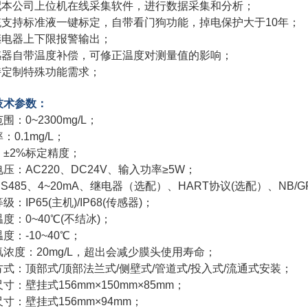
选配本公司上位机在线采集软件，进行数据采集和分析；
系统支持标准液一键标定，自带看门狗功能，掉电保护大于10年；
双继电器上下限报警输出；
传感器自带温度补偿，可修正温度对测量值的影响；
支持定制特殊功能需求；
技术参数：
范围：
0~2300mg/L；
：0.1mg/L；
：±2%标定精度；
压：AC220、DC24V、输入功率≥5W；
S485、4~20mA、继电器（选配）、HART协议(选配）、NB/G
级：IP65(主机)/IP68(传感器)；
度：0~40℃(不结冰)；
度：-10~40℃；
浓度：20mg/L，超出会减少膜头使用寿命；
式：顶部式/顶部法兰式/侧壁式/管道式/投入式/流通式安装；
寸：壁挂式156mm×150mm×85mm；
寸：壁挂式156mm×94mm；