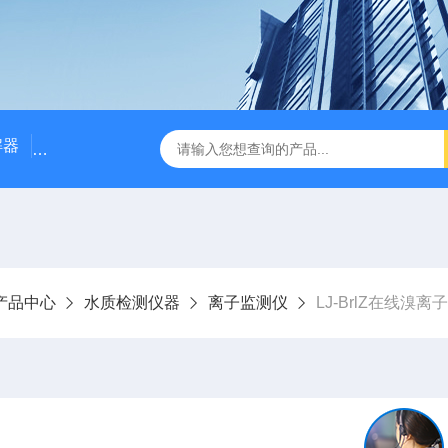
解器
LJ-W110X标准COD消解器
LJ-W110XCOD消解器
产品中心
水质检测仪器
离子监测仪
LJ-BrlZ在线溴离