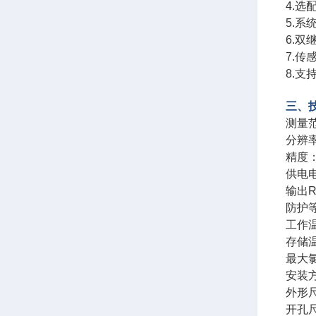
4.
5.
6.
7.
8.
三、
测量
分辨率
精度
供电电
输出R
防护等
工作温
存储温
最大氯
安装方
外形尺
开孔尺