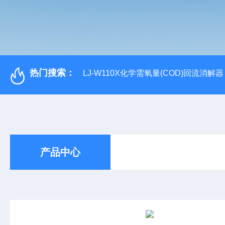
热门搜索：
LJ-W110X化学需氧量(COD)回流消解器
产品中心