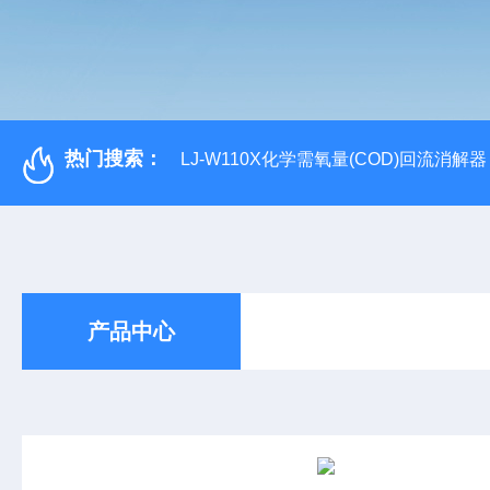
热门搜索：
LJ-W110X化学需氧量(COD)回流消解器
产品中心