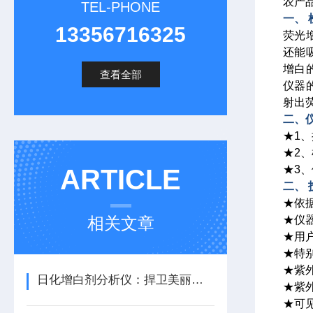
农产
TEL-PHONE
一、
13356716325
荧光
还能
增白
查看全部
仪器
射出
二、
★1
★2
★3、
ARTICLE
二、
★依据行
相关文章
★仪
★用
★特
★紫外
日化增白剂分析仪：捍卫美丽与安全
★紫外
★可