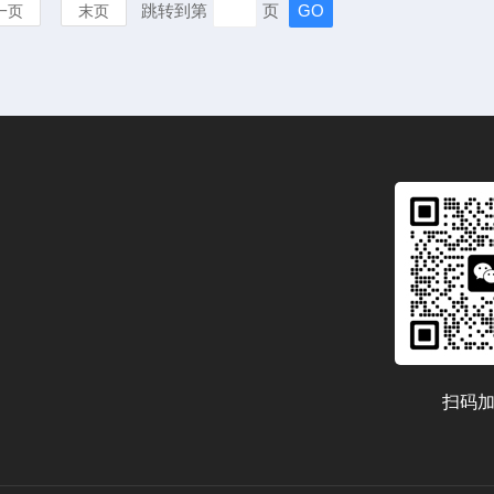
跳转到第
页
一页
末页
扫码