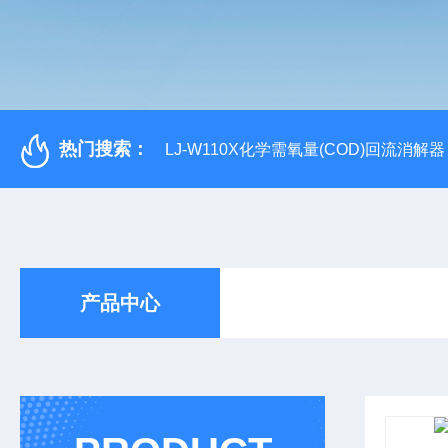
热门搜索：
LJ-W110X化学需氧量(COD)回流消解器
产品中心