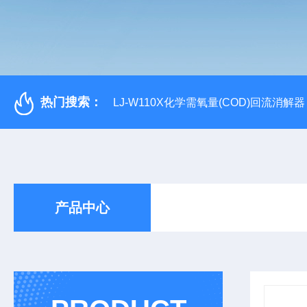
热门搜索：
LJ-W110X化学需氧量(COD)回流消解器
产品中心