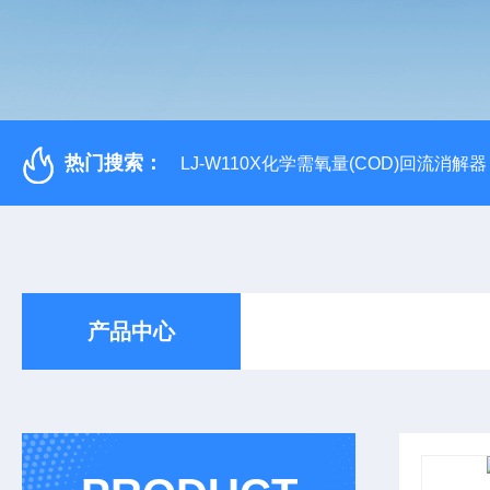
热门搜索：
LJ-W110X化学需氧量(COD)回流消解器
产品中心