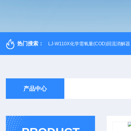
热门搜索：
LJ-W110X化学需氧量(COD)回流消解器
产品中心