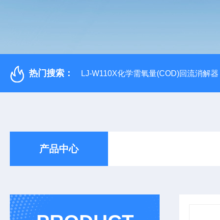
热门搜索：
LJ-W110X化学需氧量(COD)回流消解器
产品中心