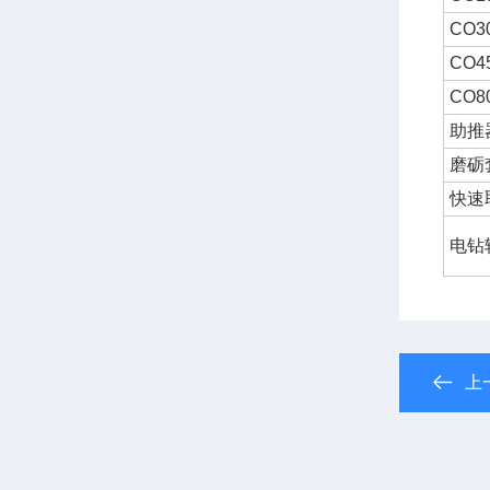
CO30
CO45
CO80
助推
磨砺
快速
电钻
上