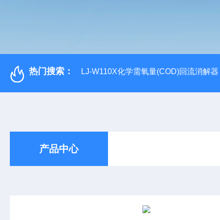
热门搜索：
LJ-W110X化学需氧量(COD)回流消解器
产品中心