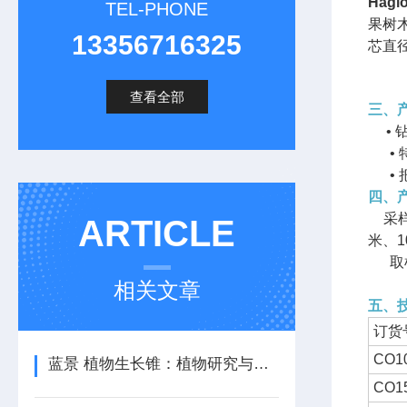
Hag
TEL-PHONE
果树
13356716325
芯直径
查看全部
三、
•
•
•
四、
采样
ARTICLE
米、1
取样直
相关文章
五、
订货
CO1
蓝景 植物生长锥：植物研究与种植的可靠伴侣
CO1