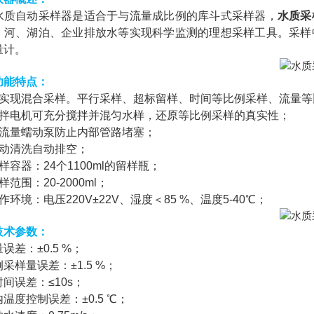
水质自动采样器是适合于与流量成比例的库斗式采样器，
水质采
、河、湖泊、企业排放水等实现科学监测的理想采样工具。采样
量计。
功能特点：
可实现混合采样。平行采样、超标留样、时间等比例采样、流量等
搅拌电机可充分搅拌并混匀水样，还原等比例采样的真实性；
大流量蠕动泵防止内部管路堵塞；
自动清洗自动排空；
样容器：24个1100ml的留样瓶；
样范围：20-2000ml；
作环境：电压220V±22V、湿度＜85 %、温度5-40℃；
技术参数：
误差：±0.5 %；
采样量误差：±1.5 %；
间误差：≤10s；
温度控制误差：±0.5 ℃；