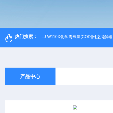
热门搜索：
LJ-W110X化学需氧量(COD)回流消解器
产品中心