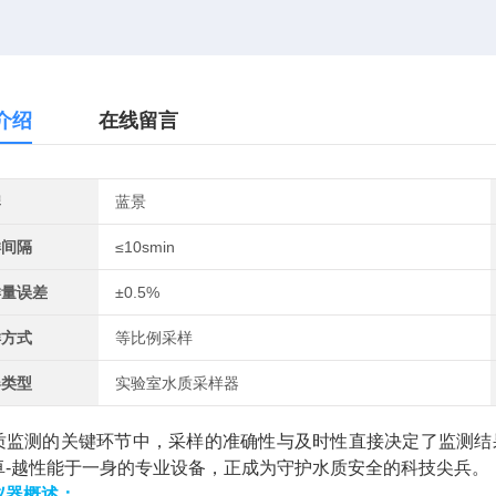
介绍
在线留言
牌
蓝景
样间隔
≤10smin
样量误差
±0.5%
样方式
等比例采样
器类型
实验室水质采样器
质监测的关键环节中，采样的准确性与及时性直接决定了监测结
卓-越性能于一身的专业设备，正成为守护水质安全的科技尖兵。
仪器概述：