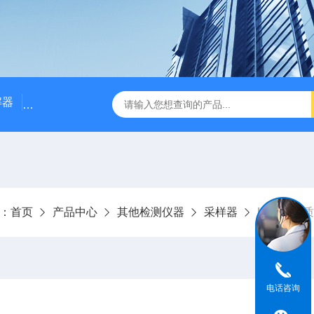
解器
LJ-W110X标准COD消解器
LJ-W110XCOD消解器
：
首页
产品中心
其他检测仪器
采样器
LJ-861
电话咨询