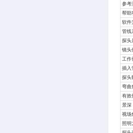
参考
帮助
软件
管线
探头
镜头
工作
插入
探头
弯曲
有效
景深
视场
照明
探头