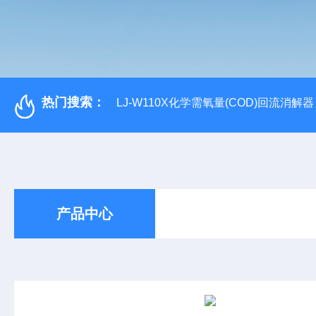
热门搜索：
LJ-W110X化学需氧量(COD)回流消解器
产品中心