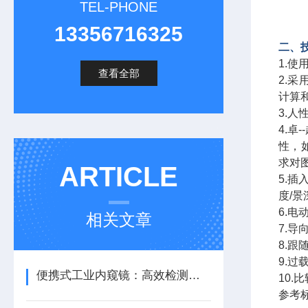
TEL-PHONE
13356716325
二、
1.使
查看全部
2.采
计算
3.
4.卓
性，
求对
ARTICLE
5.插
度/
6.
相关文章
7.
8.
9.
便携式工业内窥镜：高效检测的便捷之选
10
参考