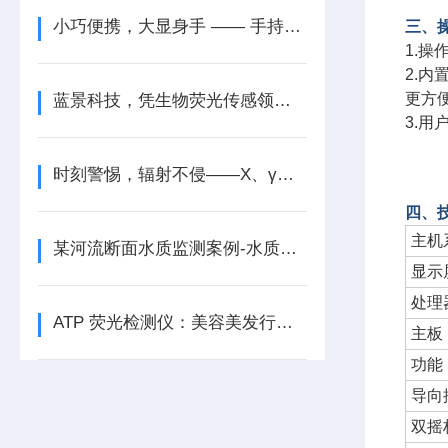
小巧便携，大显身手 —— 手持式工业内窥镜
三、
1.
2.
更方
蓝景科技，凭生物荧光传感领航毒性检测
3.
时刻警惕，辐射不侵——X、γ辐射报警仪
四、
主机
某河流断面水质监测案例-水质观测站
显示
处理
ATP 荧光检测仪：美容美发行业的卫生监督官
主板
功能
导向
双摇