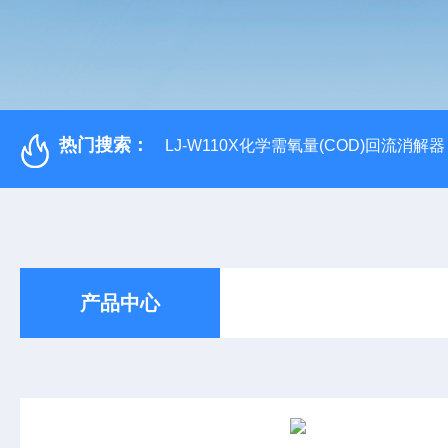
热门搜索：
LJ-W110X化学需氧量(COD)回流消解器
产品中心