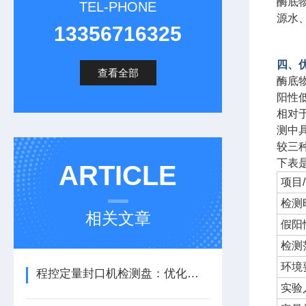
酶底
TEL-PHONE
源水
13356716325
四、
查看全部
酶底
阳性
相对
测中
较三
下表
ARTICLE
项目
检测
相关文章
假阳
检测
环境
程控定量封口机检测盘：优化流程，提升检测效能
实验