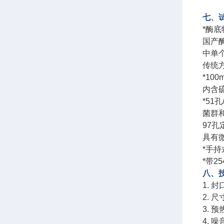
七、
*酶底
国产
中单
传统
*10
内含硫
*51
菌群
97孔
具有
*手
*带2
八、
1. 
2. 
3. 预
4. 噪