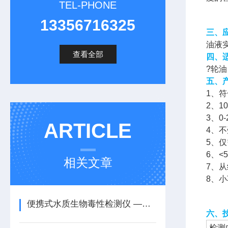
TEL-PHONE
13356716325
三、
油液
查看全部
四、
?轮
五、
1、符
2、1
3、0
ARTICLE
4、
5、仅
6、<
相关文章
7、
8、
便携式水质生物毒性检测仪 —— 实验室的创新之光
六、
检测