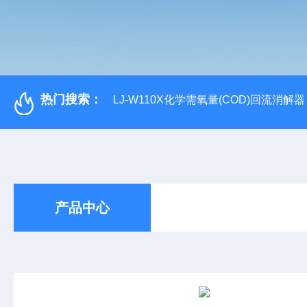
热门搜索：
LJ-W110X化学需氧量(COD)回流消解器
产品中心