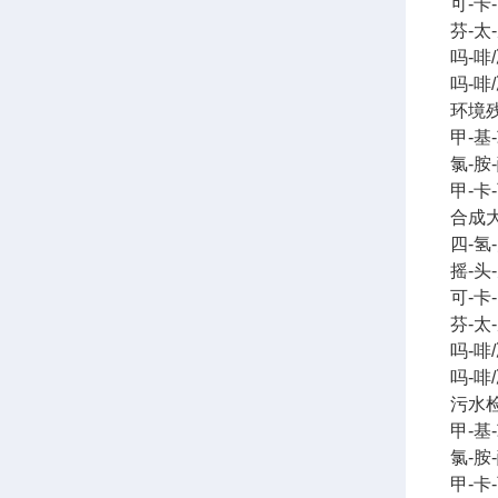
可-卡
芬-太
吗-啡
吗-啡
环境残
甲-基
氯-胺
甲-卡
合成大
四-氢
摇-头
可-卡
芬-太
吗-啡
吗-啡
污水检
甲-基
氯-胺
甲-卡