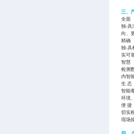
三、
全面
独-
向、
精确
独-
实可
智慧
检测
内智
生 态
智能
环境
便 捷
切实
现场
四、