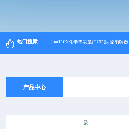
热门搜索：
LJ-W110X化学需氧量(COD)回流消解器
产品中心