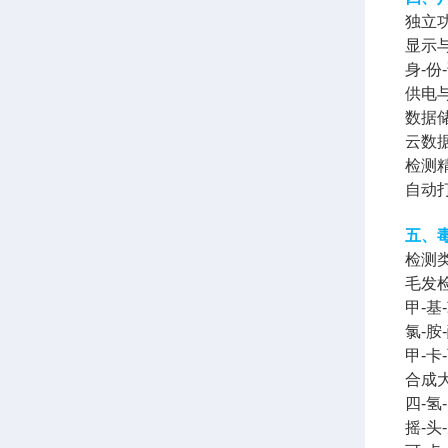
独立
显示
身-
供电
数据
云数
检测
自动
五、
检测
毛发检
甲-基
氯-胺
甲-卡
合成大
四-氢
摇-头