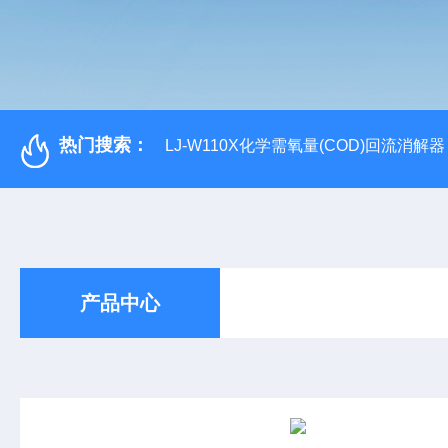
热门搜索：
LJ-W110X化学需氧量(COD)回流消解器
产品中心