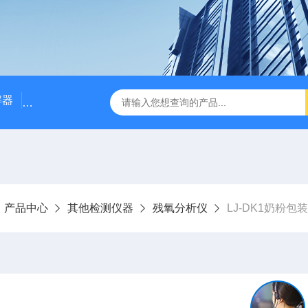
解器
LJ-W110X标准COD消解器
LJ-W110XCOD消解器
产品中心
其他检测仪器
残氧分析仪
LJ-DK1奶粉包