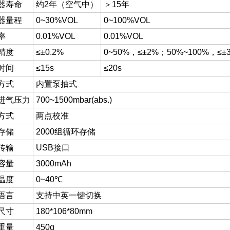
器寿命
约2年（空气中）
＞15年
器量程
0~30%VOL
0~100%VOL
率
0.01%VOL
0.01%VOL
精度
≤±0.2%
0~50%，≤±2%；50%~100%，≤±
时间
≤15s
≤20s
方式
内置泵抽式
进气压力
700~1500mbar(abs.)
方式
两点校准
存储
2000组循环存储
传输
USB接口
容量
3000mAh
温度
0~40℃
语言
支持中英一键切换
尺寸
180*106*80mm
重量
450g