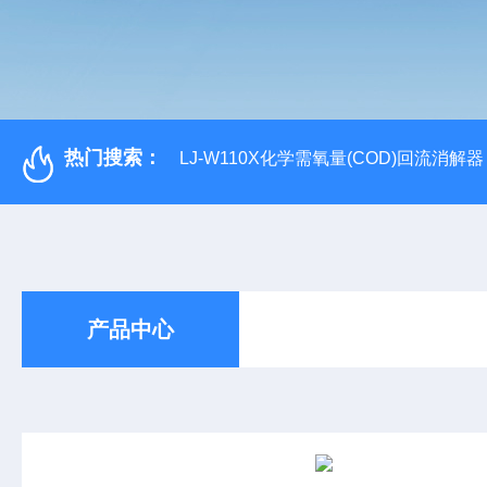
热门搜索：
LJ-W110X化学需氧量(COD)回流消解器
产品中心