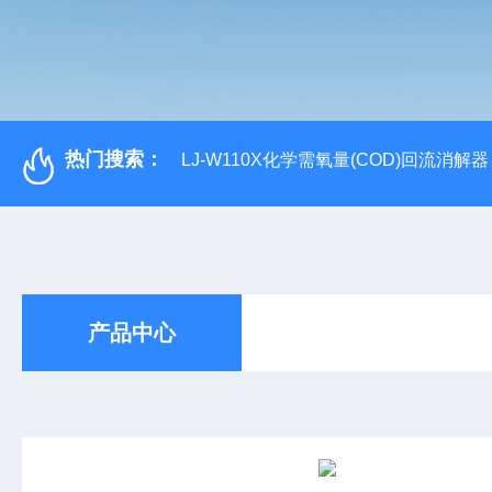
热门搜索：
LJ-W110X化学需氧量(COD)回流消解器
产品中心