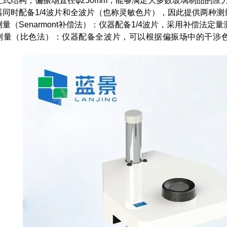
立式结构，偏振场直径φ250mm，能够满足大多数玻璃制品的应
器同时配备1/4波片和全波片（也称灵敏色片），因此提供两种测
量（Senarmont补偿法）：仪器配备1/4波片，采用补偿法
测量（比色法）：仪器配备全波片，可以根据偏振场中的干涉