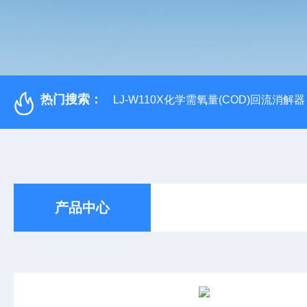
热门搜索：
LJ-W110X化学需氧量(COD)回流消解器
产品中心