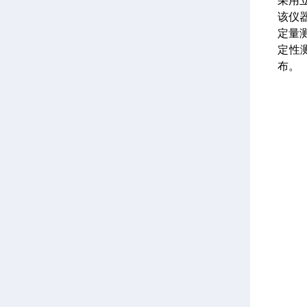
采用
该仪
定量测
定性
布。