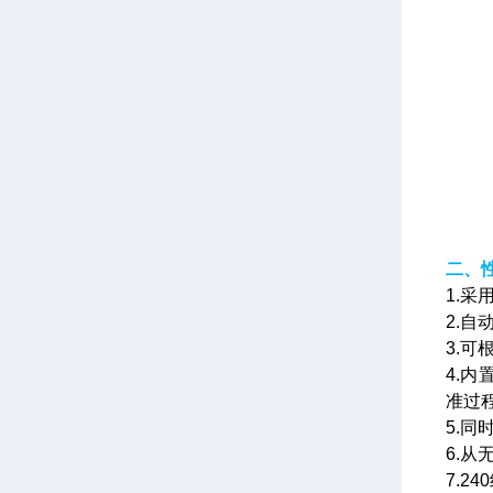
二、
1.
2.
3.
4.内
准过
5.同
6.从
7.2