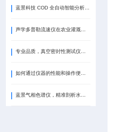
蓝景科技 COD 全自动智能分析工作站：严守检测标准，打造行-业-标-杆
声学多普勒流速仪在农业灌溉中的精准助力
专业品质，真空密封性测试仪值得托付
如何通过仪器的性能和操作便捷性来判断COD氨氮总磷总氮检测仪的优劣？
蓝景气相色谱仪，精准剖析水质密码