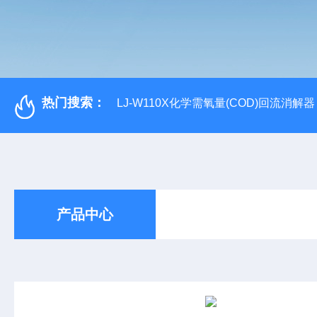
热门搜索：
LJ-W110X化学需氧量(COD)回流消解器
产品中心