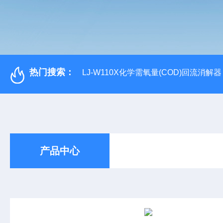
热门搜索：
LJ-W110X化学需氧量(COD)回流消解器
产品中心