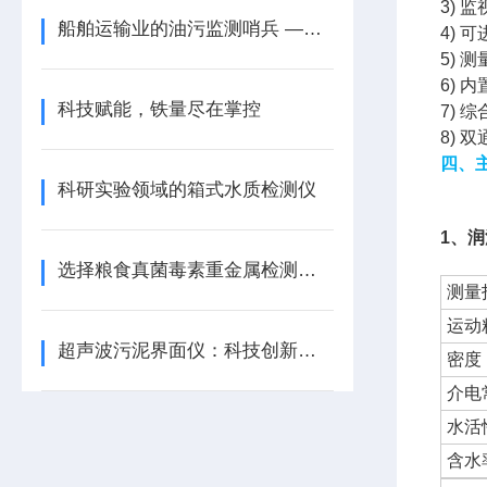
3)
船舶运输业的油污监测哨兵 —— 红外测油仪
4)
5)
6)
科技赋能，铁量尽在掌控
7)
8)
四、
科研实验领域的箱式水质检测仪
1、
选择粮食真菌毒素重金属检测仪时需要考虑哪些因素？
测量
运动
超声波污泥界面仪：科技创新，引-领污水处理新潮流
密度
介电
水活
含水