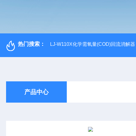
热门搜索：
LJ-W110X化学需氧量(COD)回流消解器
产品中心