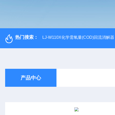
热门搜索：
LJ-W110X化学需氧量(COD)回流消解器
产品中心