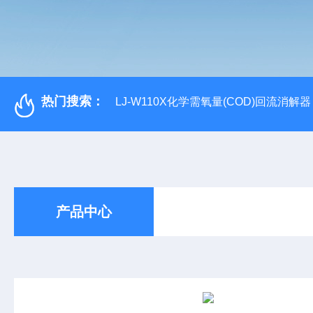
热门搜索：
LJ-W110X化学需氧量(COD)回流消解器
产品中心