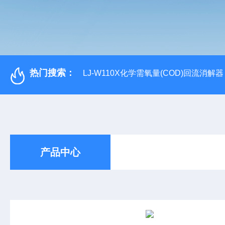
热门搜索：
LJ-W110X化学需氧量(COD)回流消解器
产品中心