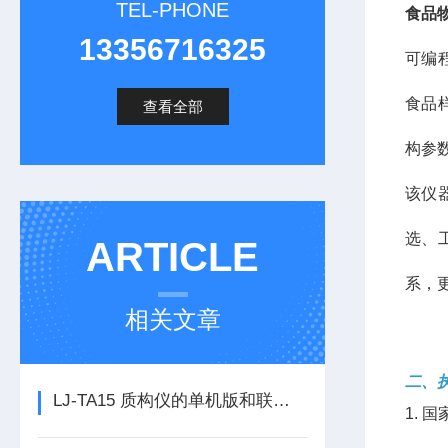
TEL-PHONE
食品
13356716325
可编
食品
查看全部
构参
该仪
选、
ARTICLE
系，
相关文章
二、
LJ-TA15 质构仪的单机版和联机版有哪些核心差异？
1. 