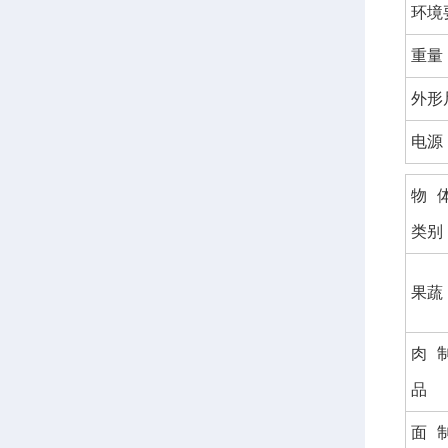
环境
重量
外形
电源
物
类别
果蔬
肉
品
面