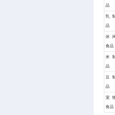
品
乳
品
休
食品
米
品
豆
品
宠
食品