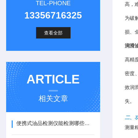
TEL-PHONE
高，
13356716325
为破
损、
查看全部
润滑
高精
密度
ARTICLE
效润
相关文章
失。
二、
便携式油品检测仪能检测哪些油品指标？
测量