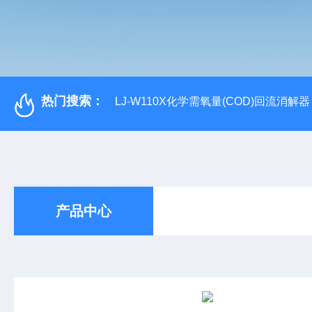
热门搜索：
LJ-W110X化学需氧量(COD)回流消解器
产品中心