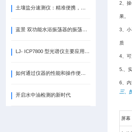
2、
土壤盐分速测仪：精准便携，掌控土壤盐分乾坤
果。
蓝景 双功能水浴振荡器的振荡方式有什么特别之处？
3、
质
LJ- ICP7800 型光谱仪主要应用在哪些领域
4、
5.
如何通过仪器的性能和操作便捷性来判断COD氨氮总磷总氮检测仪的优劣？
6、
三、
开启水中油检测的新时代
屏幕