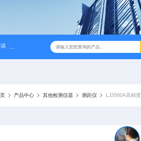
解器
LJ-W110X标准COD消解器
LJ-W110XCOD消解器
页
产品中心
其他检测仪器
测距仪
LJ2000A高精