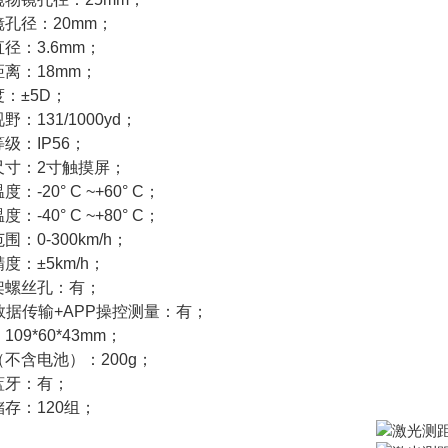
孔径：20mm；
径：3.6mm；
离：18mm；
：±5D；
野：131/1000yd；
级：IP56；
尺寸：2寸触摸屏；
：-20° C ~+60° C；
：-40° C ~+80° C；
围：0-300km/h；
度：±5km/h；
架螺丝孔：有；
数据传输+APP操控测量：有；
109*60*43mm；
不含电池）：200g；
蓝牙：有；
存：120组；