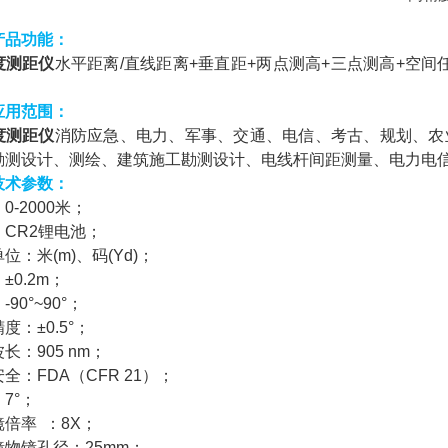
产品功能：
度测距仪
水平距离/直线距离+垂直距+两点测高+三点测高+空间
应用范围：
度测距仪
消防应急、电力、军事、交通、电信、考古、规划、农
勘测设计、测绘、建筑施工勘测设计、电线杆间距测量、电力电
技术参数：
0-2000米；
：CR2锂电池；
位：米(m)、码(Yd)；
±0.2m；
90°~90°；
度：±0.5°；
长：905 nm；
全：FDA（CFR 21）；
7°；
倍率 ：8X；
镜物镜孔径：25mm；