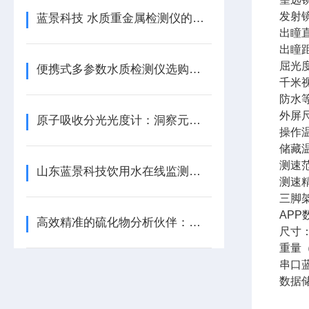
发射镜
蓝景科技 水质重金属检测仪的产品介绍
出瞳直
出瞳距
屈光度
便携式多参数水质检测仪选购指南
千米视
防水等
外屏
原子吸收分光光度计：洞察元素世界，驱动多领域创新发展
操作温度
储藏温度
测速范
山东蓝景科技饮用水在线监测设备，开启水质监测新篇
测速精
三脚
APP
高效精准的硫化物分析伙伴：全自动酸化吹气仪
尺寸：
重量（
串口
数据储