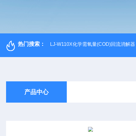
热门搜索：
LJ-W110X化学需氧量(COD)回流消解器
产品中心