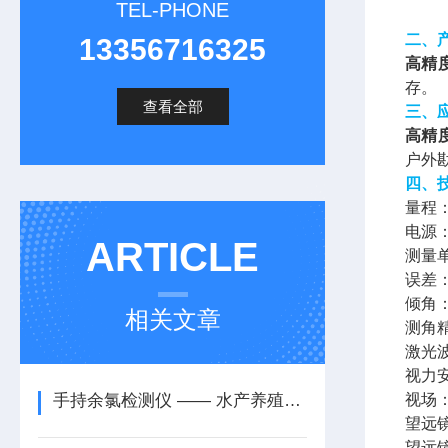
TEL-PHONE
二、
13356716325
高精
存。
查看全部
三、
高精
户外
四、
量程：
电源
ARTICLE
测量单
误差：
倾角：-
相关文章
测角精
激光波
视力安
手持余氯检测仪 —— 水产养殖的得力助手
视场：
望远镜
望远