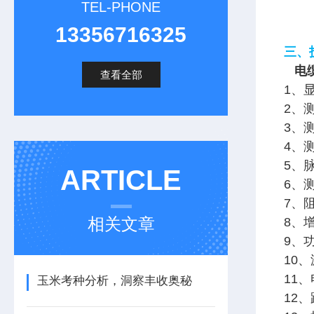
TEL-PHONE
13356716325
三、
电缆
查看全部
1、显
2、
3、
4、
5、脉
ARTICLE
6、
7、
相关文章
8、
9、
10
11
玉米考种分析，洞察丰收奥秘
12、