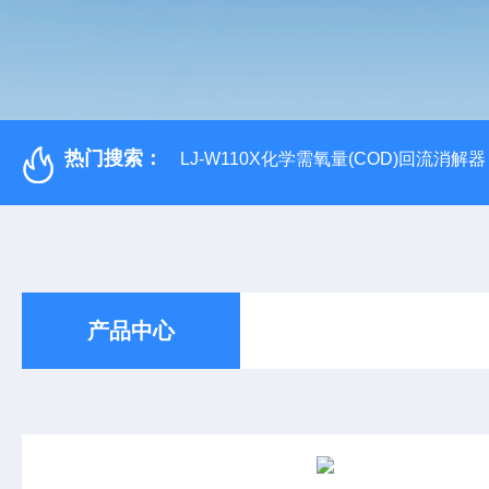
热门搜索：
LJ-W110X化学需氧量(COD)回流消解器
产品中心