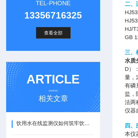
TEL-PHONE
二、
HJ5
13356716325
HJ5
HJ/
查看全部
GB 
三、
水质
D）
ARTICLE
量，
有磷
盐，
相关文章
法两
仪器
饮用水在线监测仪如何筑牢饮水安全防线
四、
本仪