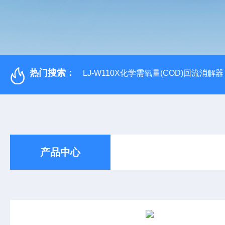
热门搜索：
LJ-W110X化学需氧量(COD)回流消解器
产品中心