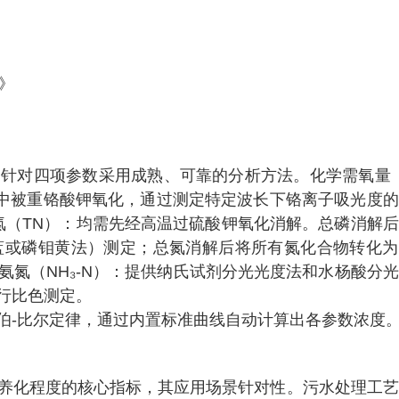
法》
针对四项参数采用成熟、可靠的分析方法。化学需氧量（
中被重铬酸钾氧化，通过测定特定波长下铬离子吸光度的
氮（TN）：均需先经高温过硫酸钾氧化消解。总磷消解
蓝或磷钼黄法）测定；总氮消解后将所有氮化合物转化为
氮（NH₃-N）：提供纳氏试剂分光光度法和水杨酸分
行比色测定。
伯-比尔定律，通过内置标准曲线自动计算出各参数浓度
养化程度的核心指标，其应用场景针对性。污水处理工艺