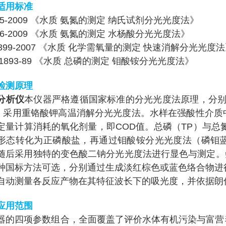
适用标准
35-2009 《水质 氨氮的测定 纳氏试剂分光光度法》
36-2009 《水质 氨氮的测定 水杨酸分光光度法》
T399-2007 《水质 化学需氧量的测定 快速消解分光光度
11893-89 《水质 总磷的测定 钼酸铵分光光度法》
检测原理
分析仪
本仪器严格遵循国家标准的分光光度法原理，分别
：采用重铬酸钾高温消解分光光度法。水样在强酸性介质
定量计算消耗的氧化剂量，即COD值。总磷（TP）与总
形态转化为正磷酸盐，再通过钼酸铵分光光度法（磷钼
随后采用独特的变色酸二钠分光光度法进行显色与测定。氨
种国标方法可选，分别通过生成淡红棕色或蓝色络合物进
自动测量各反应产物在其特征波长下的吸光度，并依据朗
应用范围
器的四项参数组合，全面覆盖了评价水体有机污染与富营