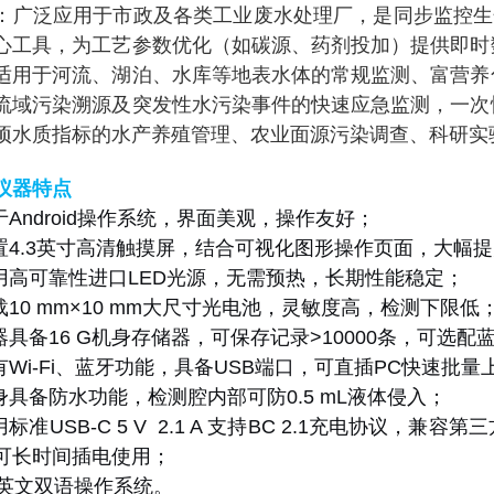
：广泛应用于市政及各类工业废水处理厂，是同步监控生化系统
心工具，为工艺参数优化（如碳源、药剂投加）提供即时
适用于河流、湖泊、水库等地表水体的常规监测、富营养
流域污染溯源及突发性水污染事件的快速应急监测，一次
项水质指标的水产养殖管理、农业面源污染调查、科研实
仪器特点
基于Android操作系统，界面美观，操作友好；
配置4.3英寸高清触摸屏，结合可视化图形操作页面，大幅
使用高可靠性进口LED光源，无需预热，长期性能稳定；
搭载10 mm×10 mm大尺寸光电池，灵敏度高，检测下限低
仪器具备16 G机身存储器，可保存记录>10000条，可
具有Wi-Fi、蓝牙功能，具备USB端口，可直插PC快速批
机身具备防水功能，检测腔内部可防0.5 mL液体侵入；
使用标准USB-C 5 V 2.1 A 支持BC 2.1充电协
可长时间插电使用；
中/英文双语操作系统。