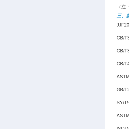
（注
三、
JJF
GB/
GB/
GB/
AST
GB/
SY/
AST
ISO