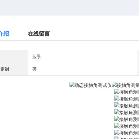
介绍
在线留言
牌
蓝景
工定制
否