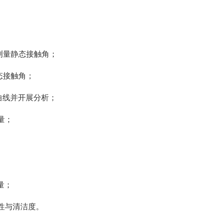
测量静态接触角；
态接触角；
曲线并开展分析；
量；
分量；
匀性与清洁度。