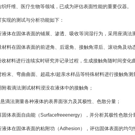
纺织纤维、医疗生物等领域，已成为评估表面性能的重要仪器。
可实现的测试与分析功能如下：
 分析液体在固体表面的铺展、渗透、吸收等润湿行为，采用座滴法
 测量材料在固体表面的前进角、后退角、接触角滞后、滚动角及动
 对吸收材料进行连续实时研究并记录过程，生成接触角随时间变化
 针对粉末、弯曲曲面、超疏水/超亲水样品等特殊材料进行接触角测
 采用附着滴法测试材料浸没在液体中的接触角；
 运用悬滴法测量各种液体的表界面张力及其极性、色散分量；
计算固体表面自由能（Surfacefreeenergy），并分析其极性色散
分析液体在固体表面的粘附功（Adhesion），评估固体表面的均