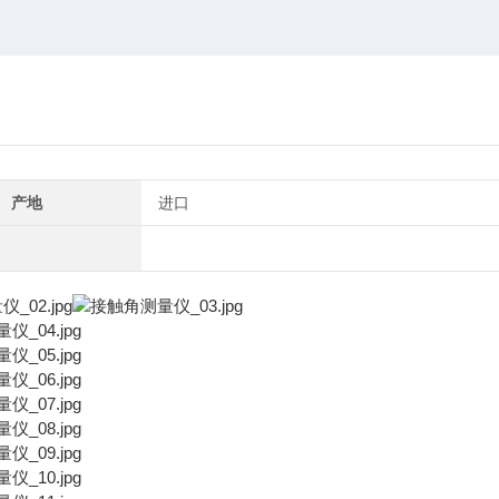
产地
进口