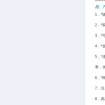
四、
1．
2．
3．
4．
5．
率，
6．
7．
8．