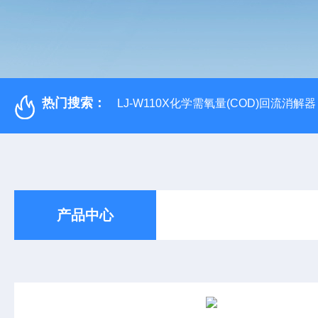
热门搜索：
LJ-W110X化学需氧量(COD)回流消解器
产品中心