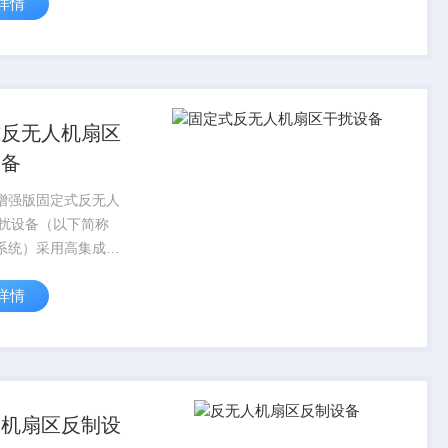
详情
高量氧等气体浓度的
仪器。
式反无人机扇区
设备
0P增强版固定式反无人
扰设备（以下简称
0P系统）采用高集成度
源探测、全频段无线
详情
一体，适用于边境巡
园区、工业设施、重
防及快速部署，单台
.
人机扇区反制设