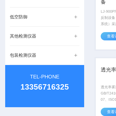
备
LJ-90
低空防御
反制设备（
系统）采
源探测、
其他检测仪器
查看
一体，适
园区、工
防及快速
包装检测仪器
统即可...
透光
TEL-PHONE
13356716325
透光率雾
GB/T24
07、ISO
外标准，
查看
透光率与