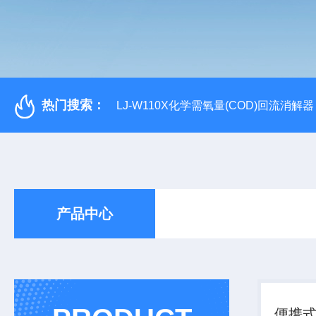
热门搜索：
LJ-W110X化学需氧量(COD)回流消解器
产品中心
便携