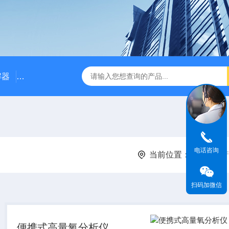
解器
LJ-W110X标准COD消解器
LJ-W110XCOD消解器
电话咨询
当前位置：
首页
产
扫码加微信
便携式高量氧分析仪