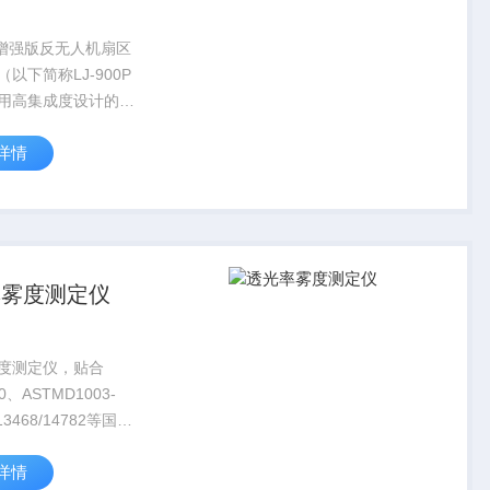
0P增强版反无人机扇区
以下简称LJ-900P
用高集成度设计的无
全频段无线电干扰于
详情
用于边境巡检、办公
业设施、重要人物安
部署，单台增强版系
率雾度测定仪
度测定仪，贴合
10、ASTMD1003-
13468/14782等国内
专为无色透明材料的
详情
雾度检测设计，凭借