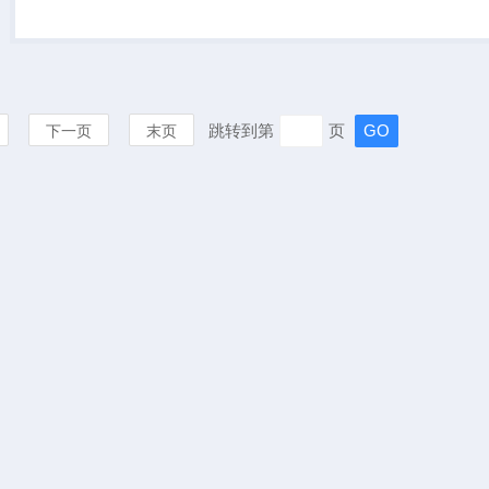
标准0/d光学结构、高精准测
量（分辨率0.01、重复...
跳转到第
页
下一页
末页