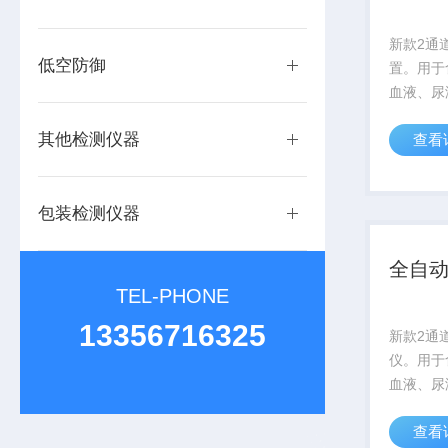
新款2通
低空防御
置。用于
血液、尿
品提取液
其他检测仪器
查看
和净化，
体样品中
是气相、
包装检测仪器
的样品前处
全自
TEL-PHONE
13356716325
新款2通
仪。用于
血液、尿
品提取液
查看
和净化，