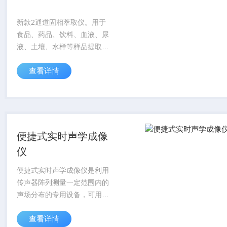
新款2通道固相萃取仪。用于
食品、药品、饮料、血液、尿
液、土壤、水样等样品提取液
中痕量有机物的萃取和净化，
查看详情
尤其适合于小体积液体样品中
痕量有机物的分析，是气相、
液相色谱或质谱仪器的样品前
处理制备系统，能够...
便捷式实时声学成像
仪
便捷式实时声学成像仪是利用
传声器阵列测量一定范围内的
声场分布的专用设备，可用于
被动测量声源的位置和辐射强
查看详情
度的状态，并彩色云图方式显