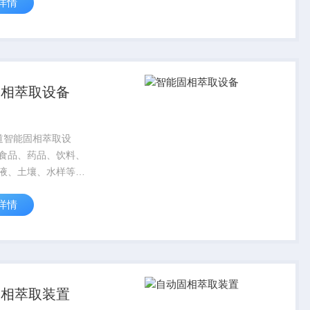
详情
雾度检测设计，凭借
d光学结构、高精准测
0.01、重复...
固相萃取设备
道智能固相萃取设
食品、药品、饮料、
液、土壤、水样等样
中痕量有机物的萃取
详情
尤其适合于小体积液
痕量有机物的分析，
液相色谱或质谱仪器
理制备系统...
固相萃取装置