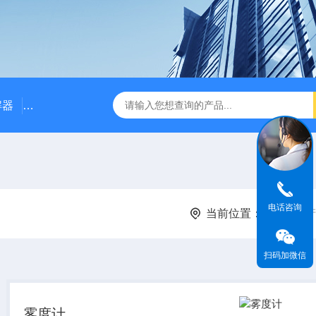
解器
LJ-W110X标准COD消解器
LJ-W110XCOD消解器
电话咨询
当前位置：
首页
产
扫码加微信
雾度计