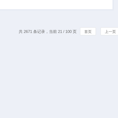
痕量有机物的分析，
液相色谱或质谱仪器
理制备系统...
共 2671 条记录，当前 21 / 100 页
首页
上一页