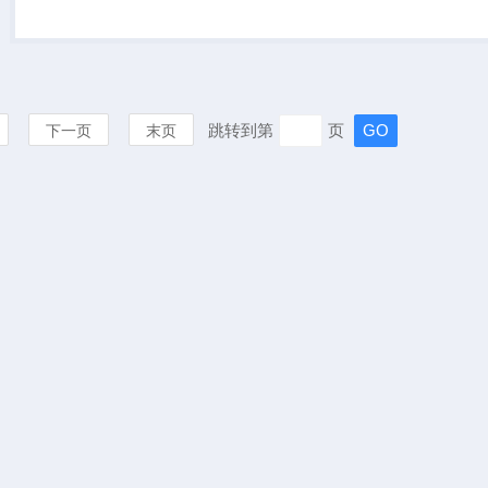
示出直观的声场图像，即声成
像测量。检测仪不仅具备传统
声学相机的声音定位...
跳转到第
页
下一页
末页