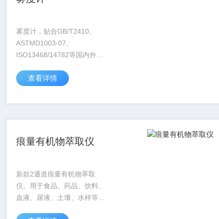
雾度计，贴合GB/T2410、
ASTMD1003-07、
ISO13468/14782等国内外标
准，专为无色透明材料的透光
查看详情
率与雾度检测设计，凭借标准
0/d光学结构、高精准测量
（分辨率0.01、重复性0....
痕量有机物萃取仪
新款2通道痕量有机物萃取
仪。用于食品、药品、饮料、
血液、尿液、土壤、水样等样
品提取液中痕量有机物的萃取