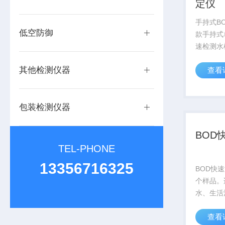
定仪
手持式B
低空防御
款手持式
速检测水
（BOD
其他检测仪器
查看
进的微生
在数小时
适用于现
包装检测仪器
质监测。其
BOD
TEL-PHONE
13356716325
BOD快
个样品。
水、生活
水的BO
查看
理厂质量