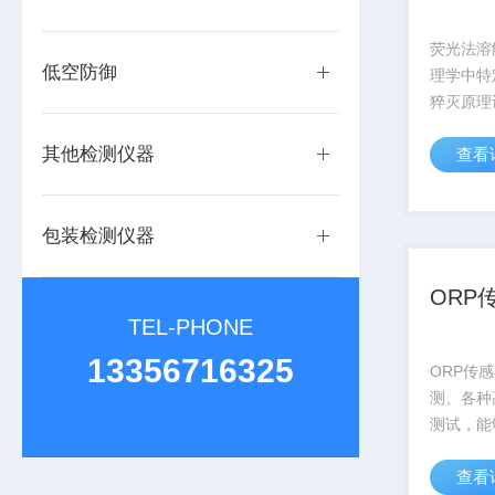
荧光法溶
低空防御
理学中特
猝灭原理
照射在荧
其他检测仪器
查看
质上，荧
出荧光，
光膜头表
包装检测仪器
响。可以通
ORP
TEL-PHONE
13356716325
ORP传
测、各种
测试，能
境应用对
查看
求。信号